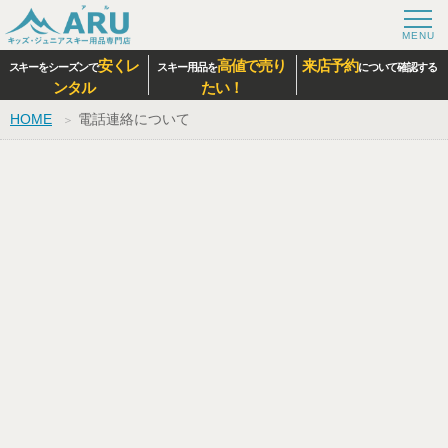
安くレ
高値で売り
来店予約
スキーをシーズンで
スキー用品を
について確認する
ンタル
たい！
HOME
電話連絡について